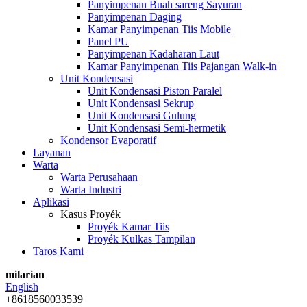
Panyimpenan Buah sareng Sayuran
Panyimpenan Daging
Kamar Panyimpenan Tiis Mobile
Panel PU
Panyimpenan Kadaharan Laut
Kamar Panyimpenan Tiis Pajangan Walk-in
Unit Kondensasi
Unit Kondensasi Piston Paralel
Unit Kondensasi Sekrup
Unit Kondensasi Gulung
Unit Kondensasi Semi-hermetik
Kondensor Evaporatif
Layanan
Warta
Warta Perusahaan
Warta Industri
Aplikasi
Kasus Proyék
Proyék Kamar Tiis
Proyék Kulkas Tampilan
Taros Kami
milarian
English
+8618560033539