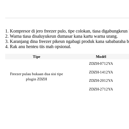
Parameter freezer pulo gabungan
1. Kompresor di jero freezer pulo, tipe colokan, tiasa digabungkeun
2. Warna tiasa disaluyukeun dumasar kana kartu warna urang.
3. Karanjang dina freezer pikeun ngabagi produk kana sababaraha b
4. Rak anu henteu tiis mah opsional.
Tipe
Modél
ZDZH-0712YA
ZDZH-1412YA
Freezer pulau bukaan dua sisi tipe
plugin ZDZH
ZDZH-2012YA
ZDZH-2712YA