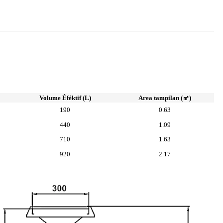
Volume Éféktif (L)
Area tampilan (㎡)
190
0.63
440
1.09
710
1.63
920
2.17