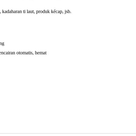
 kadaharan ti laut, produk kécap, jsb.
ung
encairan otomatis, hemat