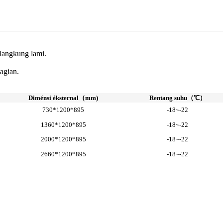
 langkung lami.
agian.
Diménsi éksternal（mm)
Rentang suhu（℃）
730*1200*895
-18~-22
1360*1200*895
-18~-22
2000*1200*895
-18~-22
2660*1200*895
-18~-22