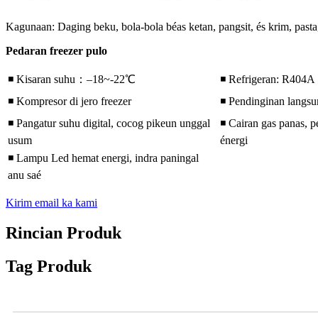
Kagunaan: Daging beku, bola-bola béas ketan, pangsit, és krim, pasta,
Pedaran freezer pulo
◾ Kisaran suhu：–18~-22℃
◾ Refrigeran: R404A
◾ Kompresor di jero freezer
◾ Pendinginan langs
◾ Pangatur suhu digital, cocog pikeun unggal
◾ Cairan gas panas, p
usum
énergi
◾ Lampu Led hemat energi, indra paningal
anu saé
Kirim email ka kami
Rincian Produk
Tag Produk
Pidéo