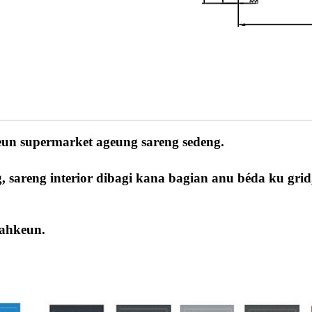
eun supermarket ageung sareng sedeng.
, sareng interior dibagi kana bagian anu béda ku gri
dahkeun.