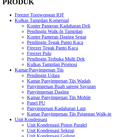
PRODUK
Freezer Torowongan IQF
Kulkas Tampilan Komersial
Konter Pameran Kadaharan Deli
Pendingin Walk-In Tampilan
Konter Pameran Daging Segar
Pendingin Tegak Panto Kaca
Freezer Tegak Panto Kaca
Freezer Pulo
Pendingin Terbuka Multi Dek
Kulkas Tampilan Promosi
Kamar/Panyimpenan Tiis
Pendingin Udara
Kamar Panyimpenan Tiis Wadah
Panyimpenan Buah sareng Sayuran
Panyimpenan Daging
Kamar Panyimpenan Tiis Mobile
Panel PU
Panyimpenan Kadaharan Laut
Kamar Panyimpenan Tiis Pajangan Walk-in
Unit Kondensasi
Unit Kondensasi Piston Paralel
Unit Kondensasi Sekrup
Unit Kondensasi Gulung