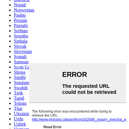
Nepali
Norwegian
Pashto
Persian
Punjabi
Serbian
Sesotho
Sinhala
Slovak
Slovenian
Somali
Samoan
Scots Gaelic
Shona
Sindhi
Sundanese
Swahili
Tajik
Tamil
Telugu
Thai
Ukrainian
Urdu
Uzbek