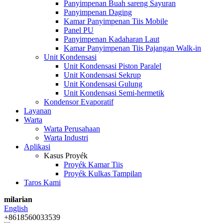
Panyimpenan Buah sareng Sayuran
Panyimpenan Daging
Kamar Panyimpenan Tiis Mobile
Panel PU
Panyimpenan Kadaharan Laut
Kamar Panyimpenan Tiis Pajangan Walk-in
Unit Kondensasi
Unit Kondensasi Piston Paralel
Unit Kondensasi Sekrup
Unit Kondensasi Gulung
Unit Kondensasi Semi-hermetik
Kondensor Evaporatif
Layanan
Warta
Warta Perusahaan
Warta Industri
Aplikasi
Kasus Proyék
Proyék Kamar Tiis
Proyék Kulkas Tampilan
Taros Kami
milarian
English
+8618560033539