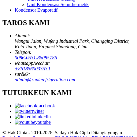
Unit Kondensasi Semi-hermetik
Kondensor Evaporatif
TAROS KAMI
Alamat:
Wangui Jalan, Wufeng Industrial Park, Changqing District,
Kota Jinan, Propinsi Shandong, Cina
Telepon:
0086-0531-86085786
whatsapp/wechat:
+8618560033539
surélék:
admin@runterefrigeration.com
TUTURKEUN KAMI
facebook
twitter
linkedin
youtube
© Hak Cipta - 2010-2026: Sadaya Hak Cipta Ditangtayungan.