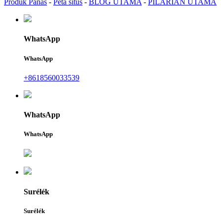
Produk Panas
-
Peta situs
-
BLOG UTAMA
-
PILARIAN UTAMA
WhatsApp
WhatsApp
+8618560033539
WhatsApp
WhatsApp
Surélék
Surélék