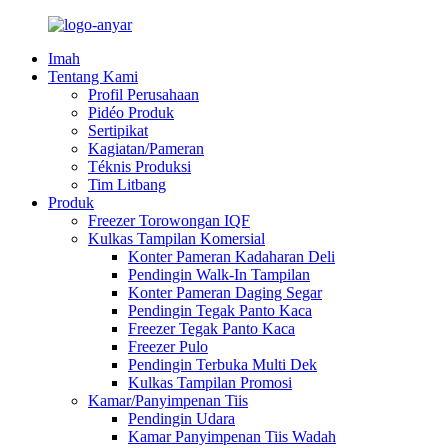
Imah
Tentang Kami
Profil Perusahaan
Pidéo Produk
Sertipikat
Kagiatan/Pameran
Téknis Produksi
Tim Litbang
Produk
Freezer Torowongan IQF
Kulkas Tampilan Komersial
Konter Pameran Kadaharan Deli
Pendingin Walk-In Tampilan
Konter Pameran Daging Segar
Pendingin Tegak Panto Kaca
Freezer Tegak Panto Kaca
Freezer Pulo
Pendingin Terbuka Multi Dek
Kulkas Tampilan Promosi
Kamar/Panyimpenan Tiis
Pendingin Udara
Kamar Panyimpenan Tiis Wadah