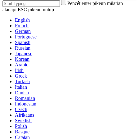
Pencét enter pikeun milarian
atanapi ESC pikeun nutup
English
French
German
Portuguese
Spanish
Russian
Japanese
Korean
Arabic
Irish
Greek
Turkish
Italian
Danish
Romanian
Indonesian
Czech
Afrikaans
Swedish
Polish
Basque
Catalan