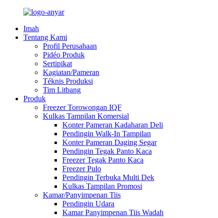
Imah
Tentang Kami
Profil Perusahaan
Pidéo Produk
Sertipikat
Kagiatan/Pameran
Téknis Produksi
Tim Litbang
Produk
Freezer Torowongan IQF
Kulkas Tampilan Komersial
Konter Pameran Kadaharan Deli
Pendingin Walk-In Tampilan
Konter Pameran Daging Segar
Pendingin Tegak Panto Kaca
Freezer Tegak Panto Kaca
Freezer Pulo
Pendingin Terbuka Multi Dek
Kulkas Tampilan Promosi
Kamar/Panyimpenan Tiis
Pendingin Udara
Kamar Panyimpenan Tiis Wadah