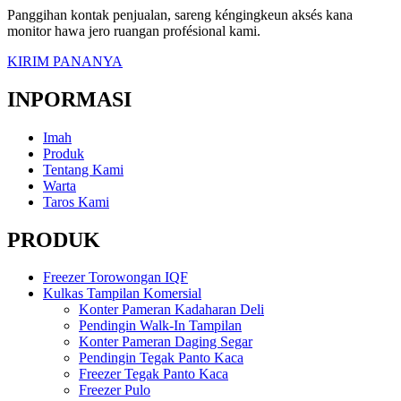
Panggihan kontak penjualan, sareng kéngingkeun aksés kana
monitor hawa jero ruangan profésional kami.
KIRIM PANANYA
INPORMASI
Imah
Produk
Tentang Kami
Warta
Taros Kami
PRODUK
Freezer Torowongan IQF
Kulkas Tampilan Komersial
Konter Pameran Kadaharan Deli
Pendingin Walk-In Tampilan
Konter Pameran Daging Segar
Pendingin Tegak Panto Kaca
Freezer Tegak Panto Kaca
Freezer Pulo