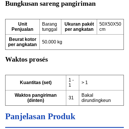
Bungkusan sareng pangiriman
Unit
Barang
Ukuran pakét
50X50X50
Penjualan
tunggal
per angkatan
cm
Beurat kotor
50.000 kg
per angkatan
Waktos prosés
1 -
Kuantitas (set)
> 1
1
Waktos pangiriman
Bakal
31
(dinten)
dirundingkeun
Panjelasan Produk