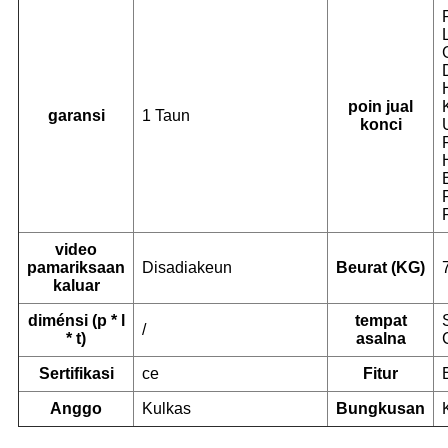
poin jual
garansi
1 Taun
konci
video
pamariksaan
Disadiakeun
Beurat (KG)
kaluar
diménsi (p * l
tempat
/
* t)
asalna
Sertifikasi
ce
Fitur
Anggo
Kulkas
Bungkusan