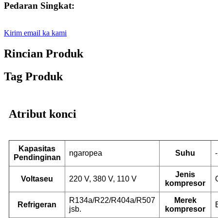
Pedaran Singkat:
Kirim email ka kami
Rincian Produk
Tag Produk
Atribut konci
Kapasitas
ngaropea
Suhu
Pendinginan
Jenis
Voltaseu
220 V, 380 V, 110 V
kompresor
R134a/R22/R404a/R507
Merek
Refrigeran
jsb.
kompresor