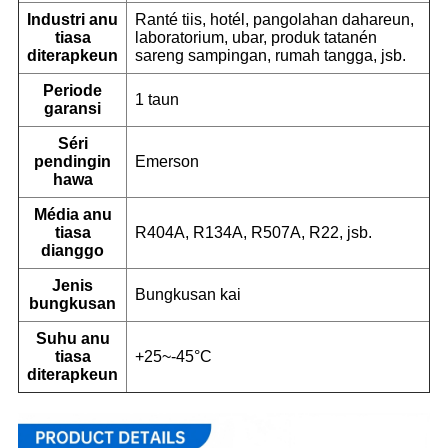
Industri anu
Ranté tiis, hotél, pangolahan dahareun,
tiasa
laboratorium, ubar, produk tatanén
diterapkeun
sareng sampingan, rumah tangga, jsb.
Periode
1 taun
garansi
Séri
pendingin
Emerson
hawa
Média anu
tiasa
R404A, R134A, R507A, R22, jsb.
dianggo
Jenis
Bungkusan kai
bungkusan
Suhu anu
tiasa
+25~-45°C
diterapkeun