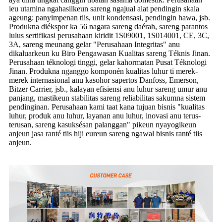
ieu utamina ngahasilkeun sareng ngajual alat pendingin skala
ageung: panyimpenan tiis, unit kondensasi, pendingin hawa, jsb.
Produkna diékspor ka 56 nagara sareng daérah, sareng parantos
lulus sertifikasi perusahaan kiridit 1S09001, 1S014001, CE, 3C,
3A, sareng meunang gelar "Perusahaan Integritas" anu
dikaluarkeun ku Biro Pengawasan Kualitas sareng Téknis Jinan.
Perusahaan téknologi tinggi, gelar kahormatan Pusat Téknologi
Jinan. Produkna nganggo komponén kualitas luhur ti merek-
merek internasional anu kasohor sapertos Danfoss, Emerson,
Bitzer Carrier, jsb., kalayan efisiensi anu luhur sareng umur anu
panjang, mastikeun stabilitas sareng reliabilitas sakumna sistem
pendinginan. Perusahaan kami taat kana tujuan bisnis "kualitas
luhur, produk anu luhur, layanan anu luhur, inovasi anu terus-
terusan, sareng kasuksésan palanggan" pikeun nyayogikeun
anjeun jasa ranté tiis hiji eureun sareng ngawal bisnis ranté tiis
anjeun.