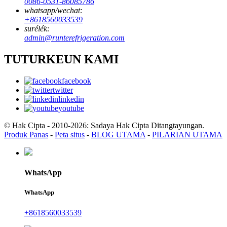
0086-0531-86085786
whatsapp/wechat:
+8618560033539
surélék:
admin@runterefrigeration.com
TUTURKEUN KAMI
facebook
twitter
linkedin
youtube
© Hak Cipta - 2010-2026: Sadaya Hak Cipta Ditangtayungan.
Produk Panas
-
Peta situs
-
BLOG UTAMA
-
PILARIAN UTAMA
WhatsApp
WhatsApp
+8618560033539