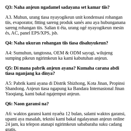
Q3: Naha anjeun ngadamel sadayana set kamar tiis?
A3. Muhun, urang tiasa nyayogikeun unit kondensasi rohangan
tiis, evaporator, fitting sareng produk sanés anu aya hubunganana
sareng rohangan tiis. Salian ti éta, urang ogé nyayogikeun mesin
és, AC, panel EPS/XPS, jsb.
Q4: Naha ukuran rohangan tiis tiasa disaluyukeun?
A4: Sumuhun, tangtosna, OEM & ODM sayogi, wilujeng
sumping pikeun ngirimkeun ka kami kabutuhan anjeun.
Q5: Di mana pabrik anjeun ayana? Kumaha carana abdi
tiasa nganjang ka dinya?
A5: Pabrik kami ayana di Distrik Shizhong, Kota Jinan, Propinsi
Shandong. Anjeun tiasa ngapung ka Bandara Internasional Jinan
Yaoqiang, kami bakal ngajemput anjeun.
Q6: Naon garansi na?
A6: waktos garansi kami nyaéta 12 bulan, salami waktos garansi,
upami aya masalah, teknisi kami bakal ngalayanan anjeun online
24 jam, ku telepon atanapi ngirimkeun sababaraha suku cadang
gratis.