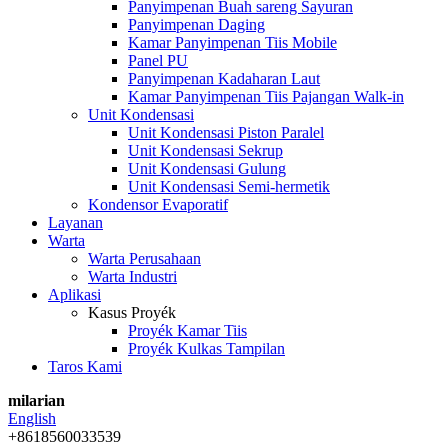
Panyimpenan Buah sareng Sayuran
Panyimpenan Daging
Kamar Panyimpenan Tiis Mobile
Panel PU
Panyimpenan Kadaharan Laut
Kamar Panyimpenan Tiis Pajangan Walk-in
Unit Kondensasi
Unit Kondensasi Piston Paralel
Unit Kondensasi Sekrup
Unit Kondensasi Gulung
Unit Kondensasi Semi-hermetik
Kondensor Evaporatif
Layanan
Warta
Warta Perusahaan
Warta Industri
Aplikasi
Kasus Proyék
Proyék Kamar Tiis
Proyék Kulkas Tampilan
Taros Kami
milarian
English
+8618560033539