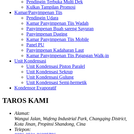
Pendingin Terbuka Multi Dek
Kulkas Tampilan Promosi
Kamar/Panyimpenan Tiis
Pendingin Udara
Kamar Panyimpenan Tiis Wadah
Panyimpenan Buah sareng Sayuran
Panyimpenan Daging
Kamar Panyimpenan Tiis Mobile
Panel PU
Panyimpenan Kadaharan Laut
Kamar Panyimpenan Tiis Pajangan Walk-in
Unit Kondensasi
Unit Kondensasi Piston Paralel
Unit Kondensasi Sekrup
Unit Kondensasi Gulung
Unit Kondensasi Semi-hermetik
Kondensor Evaporatif
TAROS KAMI
Alamat:
Wangui Jalan, Wufeng Industrial Park, Changqing District,
Kota Jinan, Propinsi Shandong, Cina
Telepon: