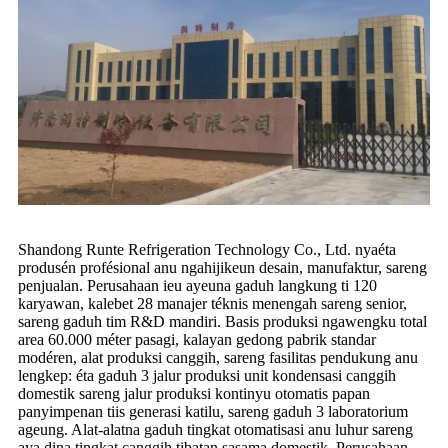
Shandong Runte Refrigeration Technology Co., Ltd. nyaéta
produsén profésional anu ngahijikeun desain, manufaktur, sareng
penjualan. Perusahaan ieu ayeuna gaduh langkung ti 120
karyawan, kalebet 28 manajer téknis menengah sareng senior,
sareng gaduh tim R&D mandiri. Basis produksi ngawengku total
area 60.000 méter pasagi, kalayan gedong pabrik standar
modéren, alat produksi canggih, sareng fasilitas pendukung anu
lengkep: éta gaduh 3 jalur produksi unit kondensasi canggih
domestik sareng jalur produksi kontinyu otomatis papan
panyimpenan tiis generasi katilu, sareng gaduh 3 laboratorium
ageung. Alat-alatna gaduh tingkat otomatisasi anu luhur sareng
aya dina tingkat canggih tibatan sasama domestik. Perusahaan