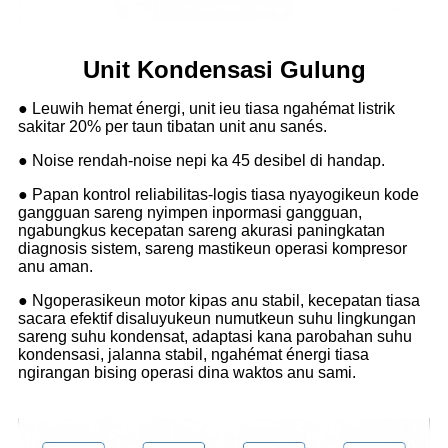
Unit Kondensasi Gulung
● Leuwih hemat énergi, unit ieu tiasa ngahémat listrik
sakitar 20% per taun tibatan unit anu sanés.
● Noise rendah-noise nepi ka 45 desibel di handap.
● Papan kontrol reliabilitas-logis tiasa nyayogikeun kode
gangguan sareng nyimpen inpormasi gangguan,
ngabungkus kecepatan sareng akurasi paningkatan
diagnosis sistem, sareng mastikeun operasi kompresor
anu aman.
● Ngoperasikeun motor kipas anu stabil, kecepatan tiasa
sacara efektif disaluyukeun numutkeun suhu lingkungan
sareng suhu kondensat, adaptasi kana parobahan suhu
kondensasi, jalanna stabil, ngahémat énergi tiasa
ngirangan bising operasi dina waktos anu sami.