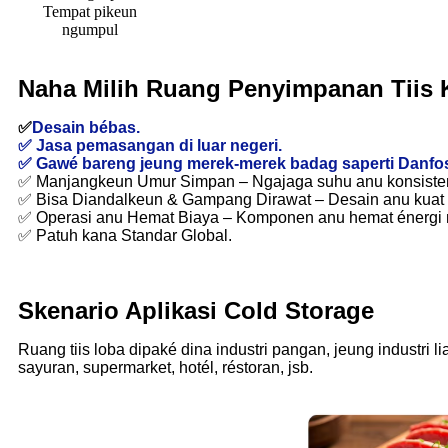
Tempat pikeun
ngumpul
Naha Milih Ruang Penyimpanan Tiis
✅
Desain bébas.
✅ Jasa pemasangan di luar negeri.
✅ Gawé bareng jeung merek-merek badag saperti Danfoss,
✅ Manjangkeun Umur Simpan – Ngajaga suhu anu konsisten
✅ Bisa Diandalkeun & Gampang Dirawat – Desain anu kuat 
✅ Operasi anu Hemat Biaya – Komponen anu hemat énergi ngi
✅ Patuh kana Standar Global.
Skenario Aplikasi Cold Storage
Ruang tiis loba dipaké dina industri pangan, jeung industri 
sayuran, supermarket, hotél, réstoran, jsb.