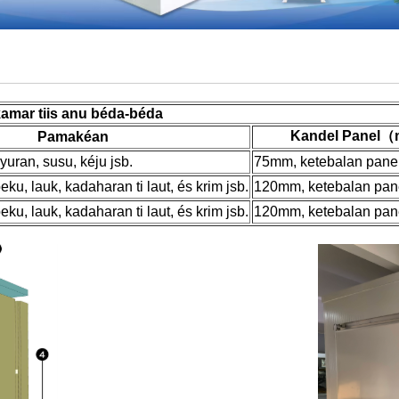
amar tiis anu béda-béda
Kandel Panel（
Pamakéan
uran, susu, kéju jsb.
75mm, ketebalan pan
ku, lauk, kadaharan ti laut, és krim jsb.
120mm, ketebalan pa
ku, lauk, kadaharan ti laut, és krim jsb.
120mm, ketebalan pa