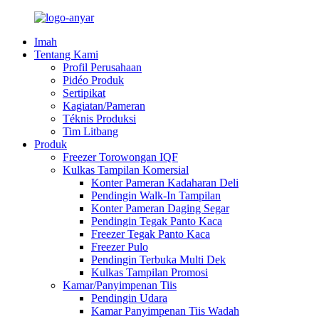
Imah
Tentang Kami
Profil Perusahaan
Pidéo Produk
Sertipikat
Kagiatan/Pameran
Téknis Produksi
Tim Litbang
Produk
Freezer Torowongan IQF
Kulkas Tampilan Komersial
Konter Pameran Kadaharan Deli
Pendingin Walk-In Tampilan
Konter Pameran Daging Segar
Pendingin Tegak Panto Kaca
Freezer Tegak Panto Kaca
Freezer Pulo
Pendingin Terbuka Multi Dek
Kulkas Tampilan Promosi
Kamar/Panyimpenan Tiis
Pendingin Udara
Kamar Panyimpenan Tiis Wadah