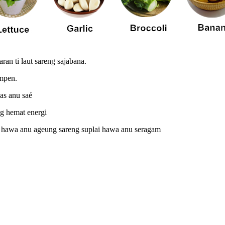
an ti laut sareng sajabana.
impen.
as anu saé
eng hemat energi
 hawa anu ageung sareng suplai hawa anu seragam