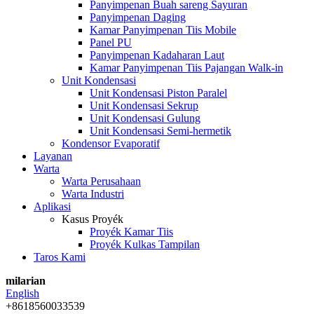
Panyimpenan Buah sareng Sayuran
Panyimpenan Daging
Kamar Panyimpenan Tiis Mobile
Panel PU
Panyimpenan Kadaharan Laut
Kamar Panyimpenan Tiis Pajangan Walk-in
Unit Kondensasi
Unit Kondensasi Piston Paralel
Unit Kondensasi Sekrup
Unit Kondensasi Gulung
Unit Kondensasi Semi-hermetik
Kondensor Evaporatif
Layanan
Warta
Warta Perusahaan
Warta Industri
Aplikasi
Kasus Proyék
Proyék Kamar Tiis
Proyék Kulkas Tampilan
Taros Kami
milarian
English
+8618560033539