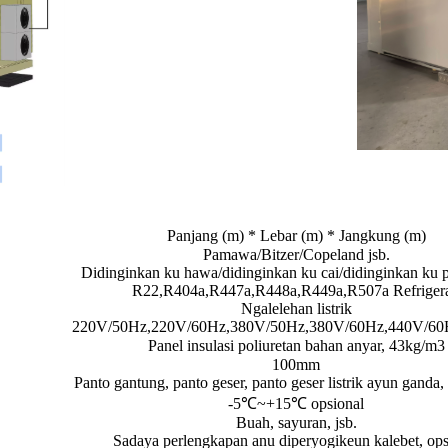
Panjang (m) * Lebar (m) * Jangkung (m)
Pamawa/Bitzer/Copeland jsb.
Didinginkan ku hawa/didinginkan ku cai/didinginkan ku
R22,R404a,R447a,R448a,R449a,R507a Refriger
Ngalelehan listrik
220V/50Hz,220V/60Hz,380V/50Hz,380V/60Hz,440V/60H
Panel insulasi poliuretan bahan anyar, 43kg/m3
100mm
Panto gantung, panto geser, panto geser listrik ayun ganda,
-5℃~+15℃ opsional
Buah, sayuran, jsb.
Sadaya perlengkapan anu diperyogikeun kalebet, ops