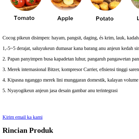
Cocog pikeun disimpen: hayam, pangsit, daging, és krim, lauk, kadahar
1,-5~5 derajat, saluyukeun dumasar kana barang anu anjeun kedah s
2. Papan panyimpen busa kapadetan luhur, pangaruh pangawetan pan
3. Merek internasional Bitzer, kompresor Carrier, efisiensi tinggi sar
4. Kipasna nganggo merek lini munggaran domestik, kalayan volume
5. Nyayogikeun anjeun jasa desain gambar anu terintegrasi
Kirim email ka kami
Rincian Produk