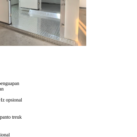
 penguapan
an
z opsional
 panto treuk
ional