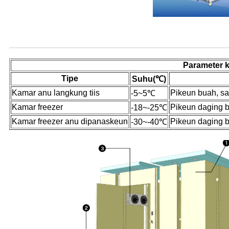
Pedaran Produk
Parameter k
Tipe
Suhu
(℃)
Kamar anu langkung tiis
Pikeun buah, say
-5~5℃
Kamar freezer
Pikeun daging be
-18~-25℃
Kamar freezer anu dipanaskeun
Pikeun daging be
-30~-40℃