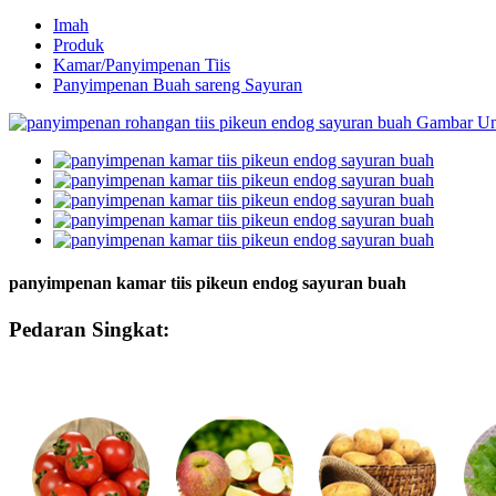
Imah
Produk
Kamar/Panyimpenan Tiis
Panyimpenan Buah sareng Sayuran
panyimpenan kamar tiis pikeun endog sayuran buah
Pedaran Singkat: